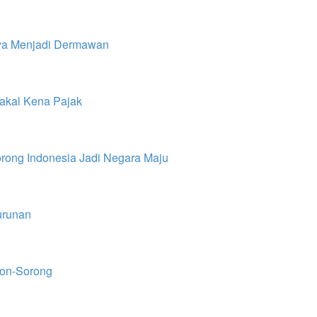
nya Menjadi Dermawan
akal Kena Pajak
orong Indonesia Jadi Negara Maju
urunan
bon-Sorong