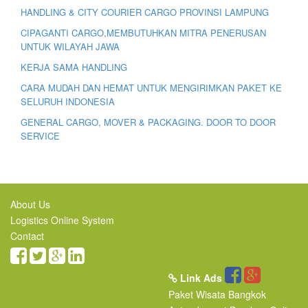
HANDLING & CITY COURIER CARGO PROVINSI LAMPUNG
CIPAGANTI CARGO,MEMBUTUHKAN MITRA PENERUSAN
UNTUK WILAYAH JAWA
KERJA SAMA HANDLING
CARA MUDAH DAN HEMAT UNTUK MENGIRIMKAN PAKET KE
SELURUH INDONESIA
GENERAL CARGO, MOVER & PACKAGING. DOOR TO DOOR
SERVICE
About Us
Logistics Online System
Contact
Link Ads
Paket Wisata Bangkok