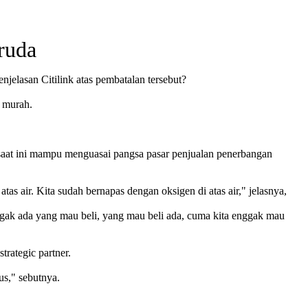
ruda
njelasan Citilink atas pembatalan tersebut?
l murah.
 saat ini mampu menguasai pangsa pasar penjualan penerbangan
as air. Kita sudah bernapas dengan oksigen di atas air," jelasnya,
nggak ada yang mau beli, yang mau beli ada, cuma kita enggak mau
rategic partner.
us," sebutnya.