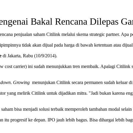
Mengenai Bakal Rencana Dilepas Ga
ncana penjualan saham Citilink melalui skema strategic partner. Apa pe
impinnya tidak akan dijual pada harga di bawah ketentuan atau dijua
e
di Jakarta, Rabu (10/9/2014).
w cost carrier) ini sudah menunjukkan tren membaik. Apalagi Citilink
 down
.
Growing
menunjukan Citilink secara permanen sudah keluar di at
tor yang melirik Citilink untuk dijadikan mitra. "Jadi bukan karena e
 saham bisa menjadi solusi terbaik memperoleh tambahan modal selain st
an itu progresif ke depan. IPO jauh lebih bagus. Bisa dihargai lebih bag