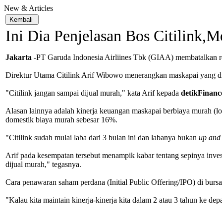
New & Articles
Ini Dia Penjelasan Bos Citilink,
Jakarta
-PT Garuda Indonesia Airliines Tbk (
GIAA
) membatalkan re
Direktur Utama Citilink Arif Wibowo menerangkan maskapai yang dip
"Citilink jangan sampai dijual murah," kata Arif kepada
detikFinanc
Alasan lainnya adalah kinerja keuangan maskapai berbiaya murah (lo
domestik biaya murah sebesar 16%.
"Citilink sudah mulai laba dari 3 bulan ini dan labanya bukan
up and
Arif pada kesempatan tersebut menampik kabar tentang sepinya inves
dijual murah," tegasnya.
Cara penawaran saham perdana (Initial Public Offering/IPO) di bursa
"Kalau kita maintain kinerja-kinerja kita dalam 2 atau 3 tahun ke dep