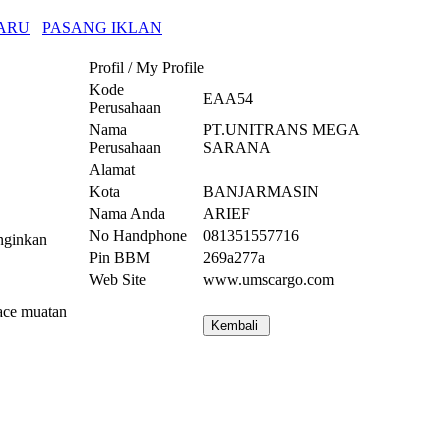
ARU
PASANG IKLAN
Profil / My Profile
Kode
EAA54
Perusahaan
Nama
PT.UNITRANS MEGA
Perusahaan
SARANA
Alamat
Kota
BANJARMASIN
Nama Anda
ARIEF
No Handphone
081351557716
inginkan
Pin BBM
269a277a
Web Site
www.umscargo.com
ace muatan