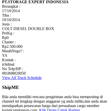
PT.STORAGE EXPERT INDONESIA
Berangkat :
17/10/2014
Tiba :
19/10/2014
Jenis :
COLT DIESEL DOUBLE BOX
PerKg :
Rp0
Charter :
Rp2.500.000
MasihNego? :
YA
Kontak :
ichdinal
No Telp/HP :
081808820050
View All Truck Schedule
ShipME
Bila anda memiliki rencana pengiriman anda bisa memposting di
channel ini lengkap dengan anggaran yg anda miliki,dan anda akan
mendapatkan penawaran harga dari perusahaan cargo member
logisticsindonesia.com.
Klik Disini Untuk Posting