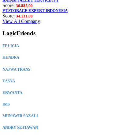
BATAM PALLET SERVICE, PT
Score:
36.885,00
PT.STORAGE EXPERT INDONESIA
Score:
34.131,00
View All Company
LogicFriends
FELICIA
HENDRA
NAJWA TRANS
TASYA
ERWANTA
IMS
MUNAWIR SAZALI
ANDRY SETIAWAN