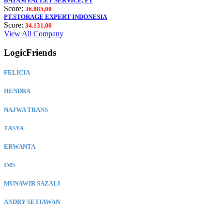
BATAM PALLET SERVICE, PT
Score:
36.885,00
PT.STORAGE EXPERT INDONESIA
Score:
34.131,00
View All Company
LogicFriends
FELICIA
HENDRA
NAJWA TRANS
TASYA
ERWANTA
IMS
MUNAWIR SAZALI
ANDRY SETIAWAN