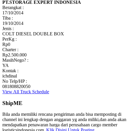
PT.STORAGE EXPERT INDONESIA
Berangkat :
17/10/2014
Tiba :
19/10/2014
Jenis :
COLT DIESEL DOUBLE BOX
PerKg :
Rp0
Charter :
Rp2.500.000
MasihNego? :
YA
Kontak :
ichdinal
No Telp/HP :
081808820050
View All Truck Schedule
ShipME
Bila anda memiliki rencana pengiriman anda bisa memposting di
channel ini lengkap dengan anggaran yg anda miliki,dan anda akan
mendapatkan penawaran harga dari perusahaan cargo member
logisticsindonesia.com.
Klik Disini Untuk Posting