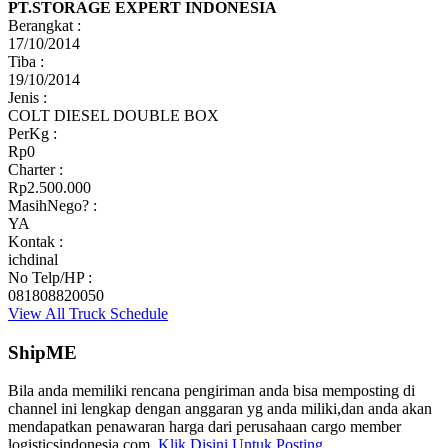
PT.STORAGE EXPERT INDONESIA
Berangkat :
17/10/2014
Tiba :
19/10/2014
Jenis :
COLT DIESEL DOUBLE BOX
PerKg :
Rp0
Charter :
Rp2.500.000
MasihNego? :
YA
Kontak :
ichdinal
No Telp/HP :
081808820050
View All Truck Schedule
ShipME
Bila anda memiliki rencana pengiriman anda bisa memposting di
channel ini lengkap dengan anggaran yg anda miliki,dan anda akan
mendapatkan penawaran harga dari perusahaan cargo member
logisticsindonesia.com.
Klik Disini Untuk Posting