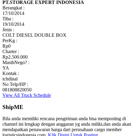
PT.STORAGE EXPERT INDONESIA
Berangkat :
17/10/2014
Tiba :
19/10/2014
Jenis :
COLT DIESEL DOUBLE BOX
PerKg :
Rp0
Charter :
Rp2.500.000
MasihNego? :
YA
Kontak :
ichdinal
No Telp/HP :
081808820050
View All Truck Schedule
ShipME
Bila anda memiliki rencana pengiriman anda bisa memposting di
channel ini lengkap dengan anggaran yg anda miliki,dan anda akan
mendapatkan penawaran harga dari perusahaan cargo member
logisticsindonesia.com.
Klik Disini Untuk Posting