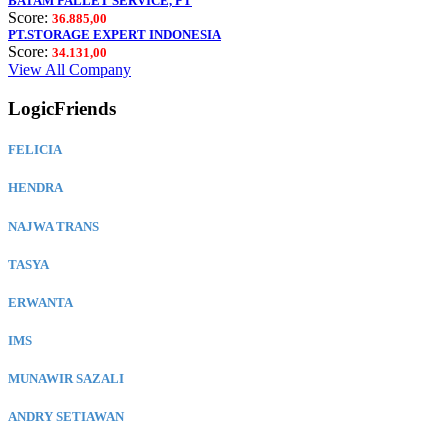
BATAM PALLET SERVICE, PT
Score:
36.885,00
PT.STORAGE EXPERT INDONESIA
Score:
34.131,00
View All Company
LogicFriends
FELICIA
HENDRA
NAJWA TRANS
TASYA
ERWANTA
IMS
MUNAWIR SAZALI
ANDRY SETIAWAN