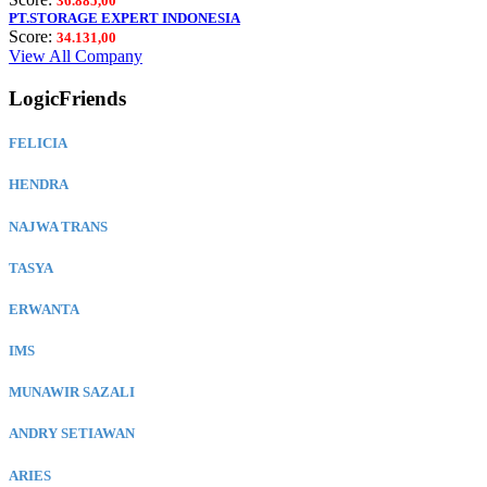
36.885,00
PT.STORAGE EXPERT INDONESIA
Score:
34.131,00
View All Company
LogicFriends
FELICIA
HENDRA
NAJWA TRANS
TASYA
ERWANTA
IMS
MUNAWIR SAZALI
ANDRY SETIAWAN
ARIES