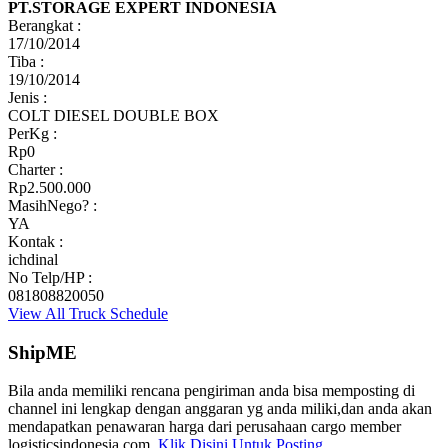
PT.STORAGE EXPERT INDONESIA
Berangkat :
17/10/2014
Tiba :
19/10/2014
Jenis :
COLT DIESEL DOUBLE BOX
PerKg :
Rp0
Charter :
Rp2.500.000
MasihNego? :
YA
Kontak :
ichdinal
No Telp/HP :
081808820050
View All Truck Schedule
ShipME
Bila anda memiliki rencana pengiriman anda bisa memposting di
channel ini lengkap dengan anggaran yg anda miliki,dan anda akan
mendapatkan penawaran harga dari perusahaan cargo member
logisticsindonesia.com.
Klik Disini Untuk Posting