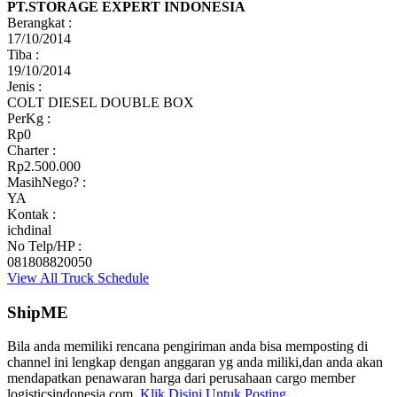
PT.STORAGE EXPERT INDONESIA
Berangkat :
17/10/2014
Tiba :
19/10/2014
Jenis :
COLT DIESEL DOUBLE BOX
PerKg :
Rp0
Charter :
Rp2.500.000
MasihNego? :
YA
Kontak :
ichdinal
No Telp/HP :
081808820050
View All Truck Schedule
ShipME
Bila anda memiliki rencana pengiriman anda bisa memposting di
channel ini lengkap dengan anggaran yg anda miliki,dan anda akan
mendapatkan penawaran harga dari perusahaan cargo member
logisticsindonesia.com.
Klik Disini Untuk Posting