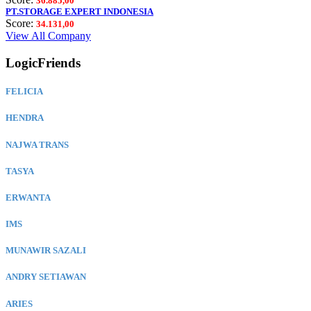
36.885,00
PT.STORAGE EXPERT INDONESIA
Score:
34.131,00
View All Company
LogicFriends
FELICIA
HENDRA
NAJWA TRANS
TASYA
ERWANTA
IMS
MUNAWIR SAZALI
ANDRY SETIAWAN
ARIES