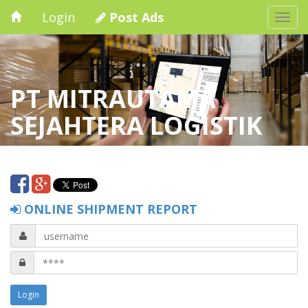
Login
Post Ads
Togg
navi
PT MITRAUTAMA
SEJAHTERA LOGISTIK
ONLINE SHIPMENT REPORT