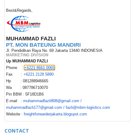
Best&Regards,
MUHAMMAD FAZLI
PT. MON BATEUNG MANDIRI
Jl. Pendidikan Raya No. 69 Jakarta 13440 INDONESIA
MARKETING DIVISION
Up MUHAMMAD FAZLI
Phone :
+6221 8661 0065
Fax :
+6221 2128 5890
Hp : 081288946665
Wa : 087786710070
Pin BBM : 5F18D1B6
E-mail :
muhammadfazli808@gmail.com
/
muhammadfazli177@gmail.com / fazli@mbm-logistics.com
Website :
freightforwarderjakarta.blogspot.com
CONTACT