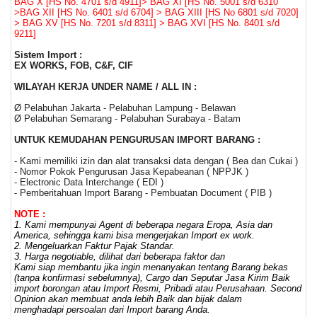
BAG X [HS No. 4701 s/d 4911]> BAG XI [HS No. 5001 s/d 6310
>BAG XII [HS No. 6401 s/d 6704] > BAG XIII [HS No 6801 s/d 7020]
> BAG XV [HS No. 7201 s/d 8311] > BAG XVI [HS No. 8401 s/d
9211]
Sistem Import :
EX WORKS, FOB, C&F, CIF
WILAYAH KERJA UNDER NAME / ALL IN :
Ø Pelabuhan Jakarta - Pelabuhan Lampung - Belawan
Ø Pelabuhan Semarang - Pelabuhan Surabaya - Batam
UNTUK KEMUDAHAN PENGURUSAN IMPORT BARANG :
- Kami memiliki izin dan alat transaksi data dengan ( Bea dan Cukai )
- Nomor Pokok Pengurusan Jasa Kepabeanan ( NPPJK )
- Electronic Data Interchange ( EDI )
- Pemberitahuan Import Barang - Pembuatan Document ( PIB )
NOTE :
1. Kami mempunyai Agent di beberapa negara Eropa, Asia dan
America, sehingga kami bisa mengerjakan Import ex work.
2. Mengeluarkan Faktur Pajak Standar.
3.
Harga negotiable, dilihat dari beberapa faktor dan
Kami siap membantu jika ingin menanyakan tentang Barang bekas
(tanpa konfirmasi sebelumnya), Cargo dan Seputar Jasa Kirim Baik
import borongan atau Import Resmi, Pribadi atau Perusahaan.
Second
Opinion akan membuat anda lebih Baik dan bijak dalam
menghadapi persoalan dari Import barang Anda.