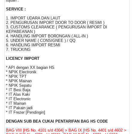
tujuan :
SERVICE :
1. IMPORT UDARA DAN LAUT
2. PENGURUSAN IMPORT DOOR TO DOOR ( RESMI )
3. CUSTOMS CLEARANCE ( PENGURUSAN IMPORT DI
KEPABEANAN )
4. HANDLING IMPORT BORONGAN ( ALL-IN )
5. UNDER NAME ( CONSIGNEE ) / QQ
6. HANDLING IMPORT RESMI
7. TRUCKING
LICENCY IMPORT
* API dengan XX bagian HS
* NPIK Electronik
* NPIK TPT
* NPIK Mainan
* NPIK Sepatu
* IT Besi Baja
* IT Alas Kaki
* IT Electronic
* IT Mainan
* IT Pakain jadi
* IT Frezer [Pendingin]
DENGAN SUB BEA CUKAI PENTARIFAN BAG HS CODE
BAG VIII [HS No. 4101 s/d 4304] > BAG IX [HS No. 4401 s/d 4602 >