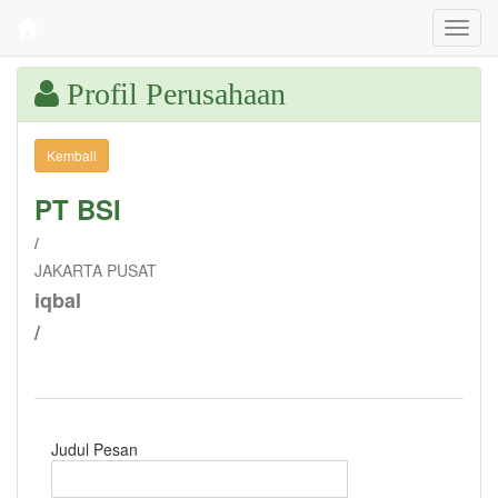
Toggl
navig
Profil Perusahaan
PT BSI
/
JAKARTA PUSAT
iqbal
/
Kirim Pesan
Iklan Cargo
Layanan Truck
Judul Pesan