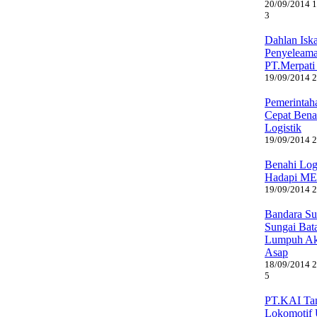
20/09/2014 1
3
Dahlan Isk
Penyeleama
PT.Merpati
19/09/2014 2:
Pemerintah
Cepat Bena
Logistik
19/09/2014 2:
Benahi Log
Hadapi ME
19/09/2014 2:
Bandara Su
Sungai Bat
Lumpuh Ak
Asap
18/09/2014 2
5
PT.KAI Ta
Lokomotif 