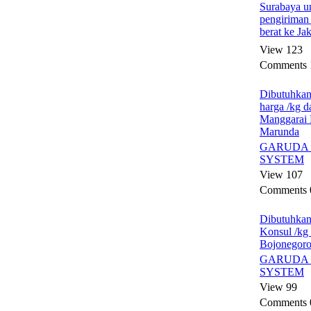
Surabaya u
pengiriman 
berat ke Ja
View 123
Comments 
Dibutuhkan
harga /kg d
Manggara
Marunda
GARUDA 
SYSTEM
View 107
Comments 
Dibutuhkan
Konsul /kg
Bojonegoro
GARUDA 
SYSTEM
View 99
Comments 