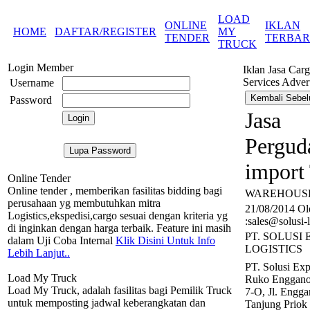
LOAD
ONLINE
IKLAN
HOME
DAFTAR/REGISTER
MY
TENDER
TERBA
TRUCK
Login Member
Iklan Jasa Car
Services Adver
Username
Password
Jasa
Pergud
import
Online Tender
Online tender , memberikan fasilitas bidding bagi
WAREHOUS
perusahaan yg membutuhkan mitra
21/08/2014 Ol
Logistics,ekspedisi,cargo sesuai dengan kriteria yg
:sales@solusi-
di inginkan dengan harga terbaik. Feature ini masih
PT. SOLUSI
dalam Uji Coba Internal
Klik Disini Untuk Info
LOGISTICS
Lebih Lanjut..
PT. Solusi Exp
Load My Truck
Ruko Enggano
Load My Truck, adalah fasilitas bagi Pemilik Truck
7-O, Jl. Engg
untuk memposting jadwal keberangkatan dan
Tanjung Priok 