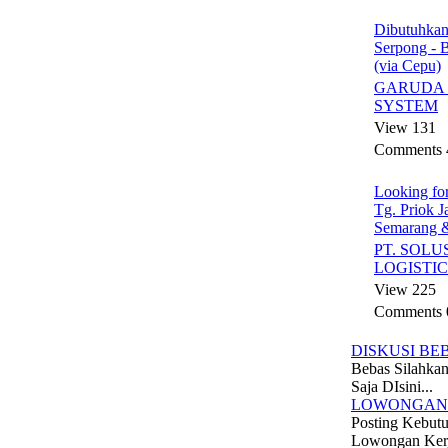
Dibutuhka
Serpong - 
(via Cepu)
GARUDA 
SYSTEM
View 131
Comments 
Looking fo
Tg. Priok J
Semarang 
PT. SOLU
LOGISTIC
View 225
Comments 
DISKUSI BE
Bebas Silahkan
Saja DIsini...
LOWONGAN
Posting Kebut
Lowongan Ker