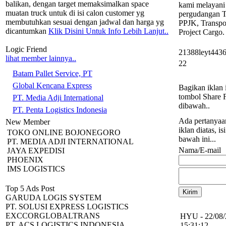
balikan, dengan target memaksimalkan space
kami melayani
muatan truck untuk di isi calon customer yg
pergudangan T
membutuhkan sesuai dengan jadwal dan harga yg
PPJK, Transpo
dicantumkan
Klik Disini Untuk Info Lebih Lanjut..
Project Cargo.
Logic Friend
21388leyt443
lihat member lainnya..
22
Batam Pallet Service, PT
Global Kencana Express
Bagikan iklan i
tombol Share 
PT. Media Adji International
dibawah..
PT. Penta Logistics Indonesia
Ada pertanyaa
New Member
iklan diatas, is
TOKO ONLINE BOJONEGORO
bawah ini...
PT. MEDIA ADJI INTERNATIONAL
Nama/E-mail
JAYA EXPEDISI
PHOENIX
IMS LOGISTICS
Top 5 Ads Post
GARUDA LOGIS SYSTEM
PT. SOLUSI EXPRESS LOGISTICS
EXCCORGLOBALTRANS
HYU - 22/08/
PT. ACS LOGISTICS INDONESIA
15:31:12