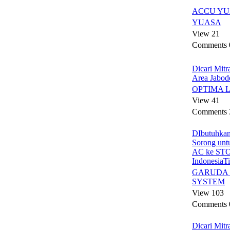
ACCU Y
YUASA
View 21
Comments 
Dicari Mitr
Area Jabod
OPTIMA 
View 41
Comments 
DIbutuhkan
Sorong unt
AC ke STO
IndonesiaT
GARUDA 
SYSTEM
View 103
Comments 
Dicari Mitr