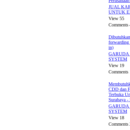
Perusahaan
JUAL KA
UNTUK E
View 55
Comments 
Dibutuhkan
forwarding k
in)
GARUDA 
SYSTEM
View 19
Comments 
Membutuhk
CDD dan 
Terbuka U
Surabaya -
GARUDA 
SYSTEM
View 18
Comments 