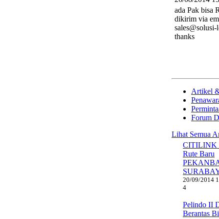
ada Pak bisa
dikirim via em
sales@solusi-l
thanks
Artikel 
Penawar
Perminta
Forum D
Lihat Semua Ar
CITILINK
Rute Baru
PEKANB
SURABA
20/09/2014 1
4
Pelindo II 
Berantas B