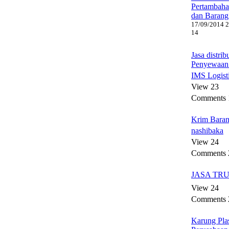
Pertambah
dan Barang
17/09/2014 2
14
Jasa distrib
Penyewaan
IMS Logist
View 23
Comments 
Krim Baran
nashibaka
View 24
Comments 
JASA TR
View 24
Comments 
Karung Pla