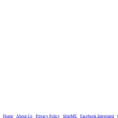
Home
About Us
Privacy Policy
ShipME
Facebook Integrated