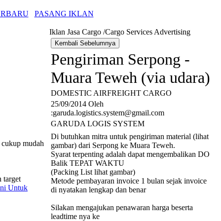
ERBARU
PASANG IKLAN
Iklan Jasa Cargo /Cargo Services Advertising
Pengiriman Serpong -
Muara Teweh (via udara)
DOMESTIC AIRFREIGHT CARGO
25/09/2014 Oleh
:garuda.logistics.system@gmail.com
GARUDA LOGIS SYSTEM
Di butuhkan mitra untuk pengiriman material (lihat
, cukup mudah
gambar) dari Serpong ke Muara Teweh.
Syarat terpenting adalah dapat mengembalikan DO
Balik TEPAT WAKTU
(Packing List lihat gambar)
 target
Metode pembayaran invoice 1 bulan sejak invoice
ini Untuk
di nyatakan lengkap dan benar
Silakan mengajukan penawaran harga beserta
leadtime nya ke