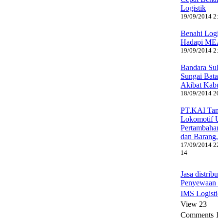
Logistik
19/09/2014 2:
Benahi Logi
Hadapi ME
19/09/2014 2:
Bandara Sul
Sungai Bat
Akibat Kab
18/09/2014 20
PT.KAI Ta
Lokomotif U
Pertambaha
dan Barang,
17/09/2014 22
14
Jasa distrib
Penyewaan
IMS Logisti
View 23
Comments 