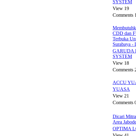
SYSTEM
View 19
Comments 
Membutuhka
CDD dan 
Terbuka Un
Surabaya - 
GARUDA 
SYSTEM
View 18
Comments 
ACCU YU
YUASA
View 21
Comments 
Dicari Mitra
Area Jabod
OPTIMA 
View 41