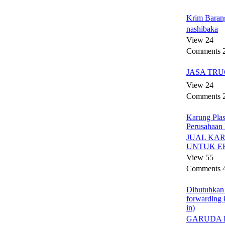
Krim Barang
nashibaka
View 24
Comments 
JASA TR
View 24
Comments 
Karung Plas
Perusahaan 
JUAL KA
UNTUK EK
View 55
Comments 
Dibutuhkan 
forwarding k
in)
GARUDA 