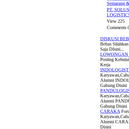
Semarang &
PT. SOLU
LOGISTIC
View 225
Comments 
DISKUSI BE
Bebas Silahkan
Saja DIsini...
LOWONGAN 
Posting Kebut
Kerja
INDOLOGIST
Karyawan,Cab
Alumni INDO
Gabung Disini
PANDULOGIS
Karyawan,Cab
Alumni PAN
Gabung Disini
CARAKA
For
Karyawan,Cab
Alumni CARA
Disini