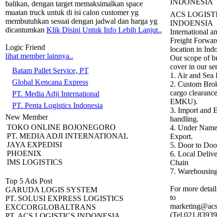
INDONESIA
balikan, dengan target memaksimalkan space
muatan truck untuk di isi calon customer yg
ACS LOGIST
membutuhkan sesuai dengan jadwal dan harga yg
INDOENSIA
dicantumkan
Klik Disini Untuk Info Lebih Lanjut..
International 
Freight Forwar
Logic Friend
location in Ind
lihat member lainnya..
Our scope of b
cover in our ser
Batam Pallet Service, PT
1. Air and Sea 
Global Kencana Express
2. Custom Bro
cargo clearan
PT. Media Adji International
EMKU).
PT. Penta Logistics Indonesia
3. Import and 
New Member
handling.
TOKO ONLINE BOJONEGORO
4. Under Name
PT. MEDIA ADJI INTERNATIONAL
Export.
JAYA EXPEDISI
5. Door to Door
PHOENIX
6. Local Deliv
IMS LOGISTICS
Chain
7. Warehousing
Top 5 Ads Post
For more detail
GARUDA LOGIS SYSTEM
to
PT. SOLUSI EXPRESS LOGISTICS
marketing@acsl
EXCCORGLOBALTRANS
(Tel.021.8393
PT. ACS LOGISTICS INDONESIA