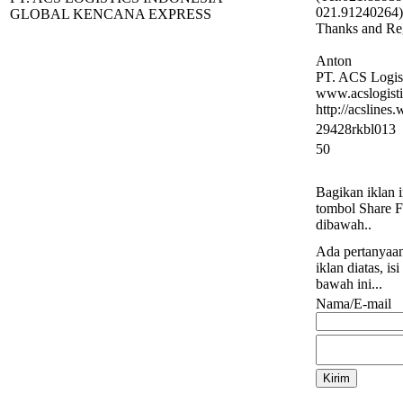
021.91240264)
GLOBAL KENCANA EXPRESS
Thanks and Re
Anton
PT. ACS Logist
www.acslogisti
http://acsline
29428rkbl013
50
Bagikan iklan i
tombol Share 
dibawah..
Ada pertanyaa
iklan diatas, is
bawah ini...
Nama/E-mail