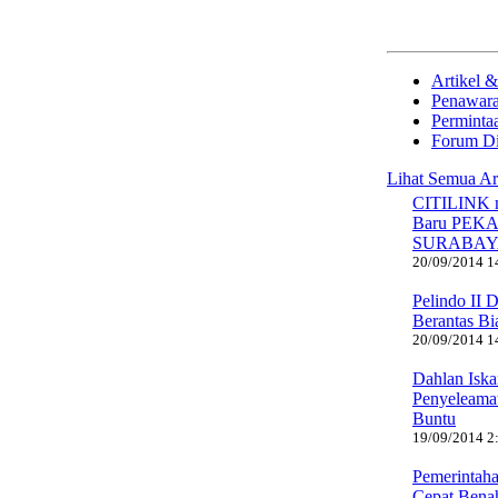
Artikel &
Penawara
Perminta
Forum Di
Lihat Semua Ar
CITILINK 
Baru PEK
SURABAY
20/09/2014 14
Pelindo II 
Berantas Bi
20/09/2014 14
Dahlan Iska
Penyeleama
Buntu
19/09/2014 2:
Pemerintah
Cepat Benah