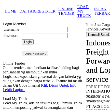
LOAD
ONLINE
IKLAN
HOME
DAFTAR/REGISTER
MY
TENDER
TERBA
TRUCK
Login Member
Iklan Jasa Carg
Services Advert
Username
Password
Indones
Freight
Forwar
Online Tender
Online tender , memberikan fasilitas bidding bagi
and Log
perusahaan yg membutuhkan mitra
Logistics,ekspedisi,cargo sesuai dengan kriteria yg
service
di inginkan dengan harga terbaik. Feature ini masih
dalam Uji Coba Internal
Klik Disini Untuk Info
FREIGHT F
Lebih Lanjut..
INTERNATI
29/08/2014 Ol
Load My Truck
:marketing@acs
Load My Truck, adalah fasilitas bagi Pemilik Truck
PT. ACS LOG
untuk memposting jadwal keberangkatan dan