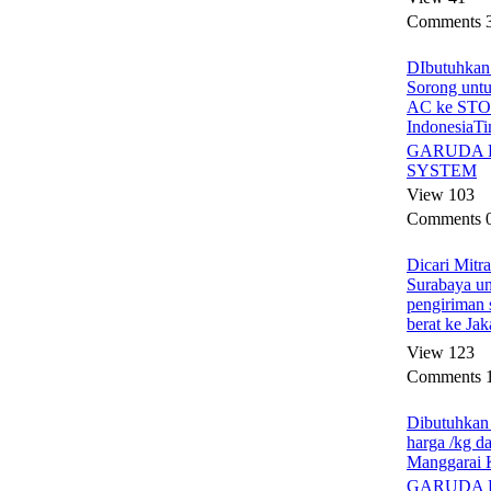
Comments 
DIbutuhkan 
Sorong untu
AC ke STO
IndonesiaT
GARUDA 
SYSTEM
View 103
Comments 
Dicari Mitr
Surabaya u
pengiriman s
berat ke Jak
View 123
Comments 
Dibutuhkan
harga /kg da
Manggarai
GARUDA 