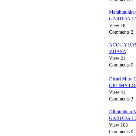
Membutuhkan
GARUDA L
View 18
Comments 2
ACCU YUA
YUASA
View 21
Comments 0
Dicari Mitra 
OPTIMA LO
View 41
Comments 3
DIbutuhkan M
GARUDA L
View 103
Comments 0