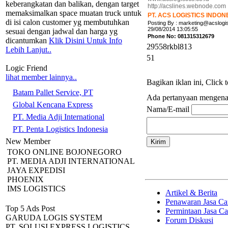
keberangkatan dan balikan, dengan target
http://acslines.webnode.com
memaksimalkan space muatan truck untuk
PT. ACS LOGISTICS INDON
di isi calon customer yg membutuhkan
Posting By : marketing@acslogis
29/08/2014 13:05:55
sesuai dengan jadwal dan harga yg
Phone No: 081315312679
dicantumkan
Klik Disini Untuk Info
29558rkbl813
Lebih Lanjut..
51
Logic Friend
lihat member lainnya..
Bagikan iklan ini, Click
Batam Pallet Service, PT
Ada pertanyaan mengenai i
Global Kencana Express
Nama/E-mail
PT. Media Adji International
PT. Penta Logistics Indonesia
New Member
TOKO ONLINE BOJONEGORO
PT. MEDIA ADJI INTERNATIONAL
JAYA EXPEDISI
PHOENIX
IMS LOGISTICS
Artikel & Berita
Penawaran Jasa Ca
Top 5 Ads Post
Permintaan Jasa C
GARUDA LOGIS SYSTEM
Forum Diskusi
PT. SOLUSI EXPRESS LOGISTICS