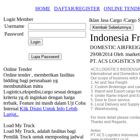
HOME
DAFTAR/REGISTER
ONLINE TEND
Login Member
Iklan Jasa Cargo /Cargo S
Username
Password
Indonesia Fr
DOMESTIC AIRFREI
29/08/2014 Oleh :marketi
PT. ACS LOGISTICS 
Online Tender
ACS LOGISTICS INDOENSI
International and Domestics 
Online tender , memberikan fasilitas
Our scope of business witch c
bidding bagi perusahaan yg
1. Air and Sea Freight
membutuhkan mitra
2. Custom Brokerage and ca
Logistics,ekspedisi,cargo sesuai dengan
3. Import and Export cargo h
4. Under Name import and Ex
kriteria yg di inginkan dengan harga
5. Door to Door service.
terbaik. Feature ini masih dalam Uji Coba
6. Local Delivery and Suppl
Internal
Klik Disini Untuk Info Lebih
7. Warehousing.
Lanjut..
For more detail please conta
Thanks and Regards,
Load My Truck
Load My Truck, adalah fasilitas bagi
Anton
PT. ACS Logistics Indonesia
Pemilik Truck untuk memposting jadwal
www.acslogistics.co.id