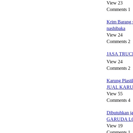
View 23
Comments 1
Krim Barang 
nashibaka
View 24
Comments 2
JASA TRUC
View 24
Comments 2
Karung Plasti
JUAL KARU
View 55
Comments 4
Dibutuhkan jas
GARUDA L
View 19
Comments 1