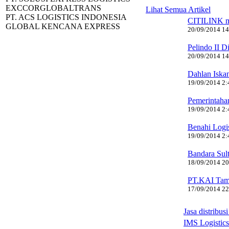
EXCCORGLOBALTRANS
Lihat Semua Artikel
PT. ACS LOGISTICS INDONESIA
CITILINK 
GLOBAL KENCANA EXPRESS
20/09/2014 14:
Pelindo II D
20/09/2014 14:
Dahlan Iska
19/09/2014 2:4
Pemerintaha
19/09/2014 2:4
Benahi Logi
19/09/2014 2:4
Bandara Sul
18/09/2014 20:
PT.KAI Tamb
17/09/2014 22:
Jasa distribu
IMS Logistics