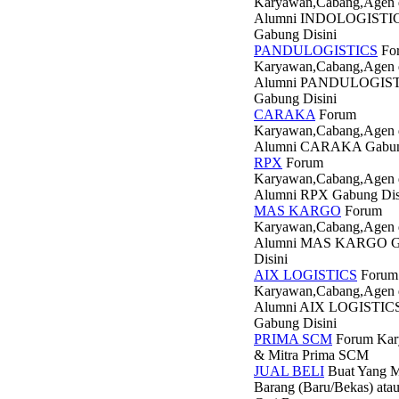
Karyawan,Cabang,Agen 
Alumni INDOLOGISTI
Gabung Disini
PANDULOGISTICS
Fo
Karyawan,Cabang,Agen 
Alumni PANDULOGIS
Gabung Disini
CARAKA
Forum
Karyawan,Cabang,Agen 
Alumni CARAKA Gabung
RPX
Forum
Karyawan,Cabang,Agen 
Alumni RPX Gabung Dis
MAS KARGO
Forum
Karyawan,Cabang,Agen 
Alumni MAS KARGO G
Disini
AIX LOGISTICS
Forum
Karyawan,Cabang,Agen 
Alumni AIX LOGISTIC
Gabung Disini
PRIMA SCM
Forum Kar
& Mitra Prima SCM
JUAL BELI
Buat Yang M
Barang (Baru/Bekas) ata