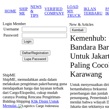
NEWS
LOAD
SHIP
VERIFIED
IKLAN
P
HOME
&
MY
ME
COMPANY
TERBARU
I
TIPS
TRUCK
Login Member
New & Articles
Username
Password
Kemenhub:
Bandara Ba
Untuk Jakar
Paling Coco
Karawang
ShipME
ShipME, memudahkan anda dalam
melakukan pengiriman paket/barang guna
Untuk menyesuaikan dir
mendapatkan harga dan layanan terbaik
bertambahnya frekuensi
dari Cargo/Ekspedisi, cukup mudah
penerbangan dan jumlah
caranya Posting Rencana Pengiriman-
penumpang, Pemerintah 
Bidding-Shipping
Klik Disini Untuk
menilai bahwa wilayah 
Memulai..
Jakarta dan sekitarnya s