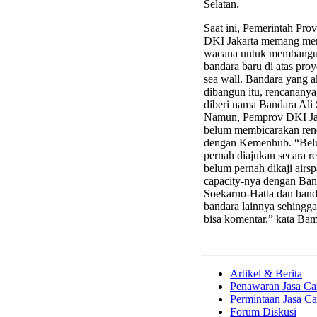
Selatan.
Saat ini, Pemerintah Prov
DKI Jakarta memang mem
wacana untuk membang
bandara baru di atas proy
sea wall. Bandara yang 
dibangun itu, rencananya
diberi nama Bandara Ali 
Namun, Pemprov DKI Ja
belum membicarakan renc
dengan Kemenhub. “Be
pernah diajukan secara r
belum pernah dikaji airs
capacity-nya dengan Ban
Soekarno-Hatta dan band
bandara lainnya sehingg
bisa komentar,” kata Ba
Artikel & Berita
Penawaran Jasa Ca
Permintaan Jasa C
Forum Diskusi