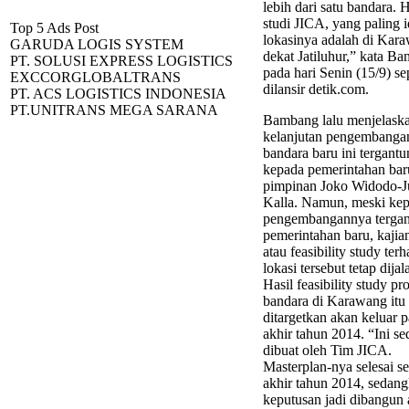
lebih dari satu bandara. H
studi JICA, yang paling i
Top 5 Ads Post
lokasinya adalah di Kar
GARUDA LOGIS SYSTEM
dekat Jatiluhur,” kata B
PT. SOLUSI EXPRESS LOGISTICS
pada hari Senin (15/9) se
EXCCORGLOBALTRANS
dilansir detik.com.
PT. ACS LOGISTICS INDONESIA
PT.UNITRANS MEGA SARANA
Bambang lalu menjelask
kelanjutan pengembanga
bandara baru ini tergant
kepada pemerintahan bar
pimpinan Joko Widodo-J
Kalla. Namun, meski ke
pengembangannya terga
pemerintahan baru, kajian
atau feasibility study ter
lokasi tersebut tetap dija
Hasil feasibility study pr
bandara di Karawang itu 
ditargetkan akan keluar 
akhir tahun 2014. “Ini s
dibuat oleh Tim JICA.
Masterplan-nya selesai s
akhir tahun 2014, sedan
keputusan jadi dibangun 