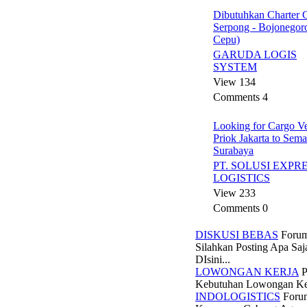
Dibutuhkan Charter
Serpong - Bojonegoro
Cepu)
GARUDA LOGIS
SYSTEM
View 134
Comments 4
Looking for Cargo Ve
Priok Jakarta to Sem
Surabaya
PT. SOLUSI EXPR
LOGISTICS
View 233
Comments 0
DISKUSI BEBAS
Forum
Silahkan Posting Apa Saj
DIsini...
LOWONGAN KERJA
P
Kebutuhan Lowongan Ke
INDOLOGISTICS
Foru