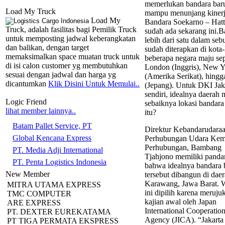
memerlukan bandara bar
Load My Truck
mampu menunjang kiner
Load My
Bandara Soekarno – Hat
Truck, adalah fasilitas bagi Pemilik Truck
sudah ada sekarang ini.B
untuk memposting jadwal keberangkatan
lebih dari satu dalam seb
dan balikan, dengan target
sudah diterapkan di kota-
memaksimalkan space muatan truck untuk
beberapa negara maju sep
di isi calon customer yg membutuhkan
London (Inggris), New 
sesuai dengan jadwal dan harga yg
(Amerika Serikat), hing
dicantumkan
Klik Disini Untuk Memulai..
(Jepang). Untuk DKI Jak
sendiri, idealnya daerah
Logic Friend
sebaiknya lokasi bandara
lihat member lainnya..
itu?
Batam Pallet Service, PT
Direktur Kebandarudaraa
Global Kencana Express
Perhubungan Udara Kem
Perhubungan, Bambang
PT. Media Adji International
Tjahjono memiliki pand
PT. Penta Logistics Indonesia
bahwa idealnya bandara 
New Member
tersebut dibangun di dae
Karawang, Jawa Barat. 
MITRA UTAMA EXPRESS
ini dipilih karena meruju
TMC COMPUTER
kajian awal oleh Japan
ARE EXPRESS
International Cooperatio
PT. DEXTER EUREKATAMA
Agency (JICA). “Jakarta 
PT TIGA PERMATA EKSPRESS