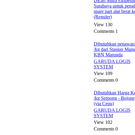
Dicari Mitra Ekspedis
Surabaya untuk peng
spare part alat berat k
(Reguler)
View 130
Comments 1
Dibutuhkan penawara
/kg dari Stasiun Man
KBN Marunda
GARUDA LOGIS
SYSTEM
View 109
Comments 0
Dibutuhkan Harga K
/kg Serpong - Bojon
(via Cepu)
GARUDA LOGIS
SYSTEM
View 102
Comments 0