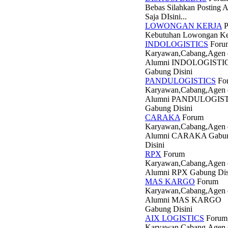
Bebas Silahkan Posting 
Saja DIsini...
LOWONGAN KERJA
P
Kebutuhan Lowongan Ke
INDOLOGISTICS
Foru
Karyawan,Cabang,Agen 
Alumni INDOLOGISTI
Gabung Disini
PANDULOGISTICS
Fo
Karyawan,Cabang,Agen 
Alumni PANDULOGIS
Gabung Disini
CARAKA
Forum
Karyawan,Cabang,Agen 
Alumni CARAKA Gabu
Disini
RPX
Forum
Karyawan,Cabang,Agen 
Alumni RPX Gabung Dis
MAS KARGO
Forum
Karyawan,Cabang,Agen 
Alumni MAS KARGO
Gabung Disini
AIX LOGISTICS
Forum
Karyawan,Cabang,Agen 