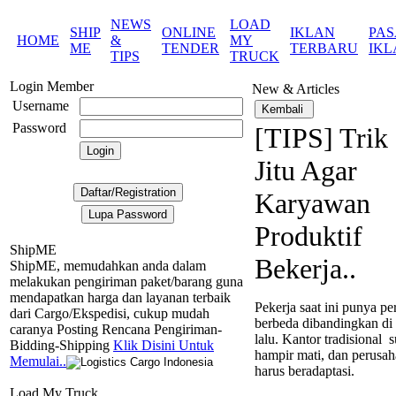
NEWS
LOAD
SHIP
ONLINE
IKLAN
PA
HOME
&
MY
ME
TENDER
TERBARU
IKL
TIPS
TRUCK
Login Member
New & Articles
Username
Password
[TIPS] Trik
Jitu Agar
Karyawan
Produktif
ShipME
Bekerja..
ShipME, memudahkan anda dalam
melakukan pengiriman paket/barang guna
mendapatkan harga dan layanan terbaik
Pekerja saat ini punya pe
dari Cargo/Ekspedisi, cukup mudah
berbeda dibandingkan di
caranya Posting Rencana Pengiriman-
lalu. Kantor tradisional 
Bidding-Shipping
Klik Disini Untuk
hampir mati, dan perusa
Memulai..
harus beradaptasi.
Load My Truck