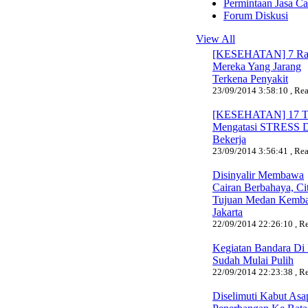
Permintaan Jasa C
Forum Diskusi
View All
[KESEHATAN] 7 Ra
Mereka Yang Jarang
Terkena Penyakit
23/09/2014 3:58:10 , Rea
[KESEHATAN] 17 T
Mengatasi STRESS 
Bekerja
23/09/2014 3:56:41 , Rea
Disinyalir Membawa
Cairan Berbahaya, Cit
Tujuan Medan Kemba
Jakarta
22/09/2014 22:26:10 , Re
Kegiatan Bandara Di
Sudah Mulai Pulih
22/09/2014 22:23:38 , Re
Diselimuti Kabut Asa