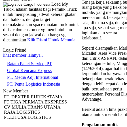
Tenaga kerja sekarang b
Load My
ruang kerja yang fleksibe
Truck, adalah fasilitas bagi Pemilik Truck
mobile, yang memungki
untuk memposting jadwal keberangkatan
mereka untuk bekerja ka
dan balikan, dengan target
saja, di mana saja, denga
memaksimalkan space muatan truck untuk
apa saja, sesuai yang me
di isi calon customer yg membutuhkan
inginkan dan secara
sesuai dengan jadwal dan harga yg
kolaboratif.
dicantumkan
Klik Disini Untuk Memulai..
Seperti disampaikan Mar
Logic Friend
Micallef, Area Vice Presi
lihat member lainnya..
dari Citrix ASEAN, dal
keterangan tertulis, Min
Batam Pallet Service, PT
(14/9/2014), agar hal itu 
Global Kencana Express
terpenuhi dan karyawan 
PT. Media Adji International
bekerja dan beraktivitas
dengan lebih cepat dan l
PT. Penta Logistics Indonesia
baik, perusahaan perlu
New Member
menerapkan Personal Dig
PT. DEXTER EUREKATAMA
Advantage.
PT TIGA PERMATA EKSPRESS
CV MULIA TRANS UTAMA
Berikut adalah lima prakt
RAJA LOGISTICS
utama untuk meraih hal it
PT.LITUSA LOGISTICS
Pengalaman multi-