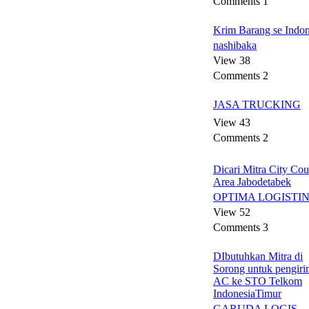
Comments 1
Krim Barang se Indon
nashibaka
View 38
Comments 2
JASA TRUCKING
View 43
Comments 2
Dicari Mitra City Cou
Area Jabodetabek
OPTIMA LOGISTI
View 52
Comments 3
DIbutuhkan Mitra di
Sorong untuk pengir
AC ke STO Telkom
IndonesiaTimur
GARUDA LOGIS