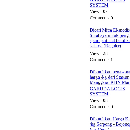
SYSTEM
View 107
Comments 0
Dicari Mitra Ekspedis
Surabaya untuk peng
spare part alat berat k
Jakarta (Reguler)
View 128
Comments 1
Dibutuhkan penawar
harga /kg dari Stasiun
Manggarai KBN Mar
GARUDA LOGIS
SYSTEM
View 108
Comments 0
Dibutuhkan Harga Ko
/kg Serpong - Bojone
(via Cepu)