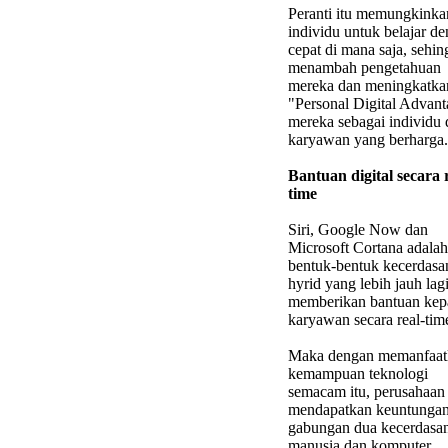
Peranti itu memungkinka
individu untuk belajar d
cepat di mana saja, sehin
menambah pengetahuan
mereka dan meningkatk
"Personal Digital Advan
mereka sebagai individu 
karyawan yang berharga.
Bantuan digital secara 
time
Siri, Google Now dan
Microsoft Cortana adalah
bentuk-bentuk kecerdasa
hyrid yang lebih jauh lag
memberikan bantuan kep
karyawan secara real-tim
Maka dengan memanfaat
kemampuan teknologi
semacam itu, perusahaan
mendapatkan keuntungan
gabungan dua kecerdasa
manusia dan komputer.