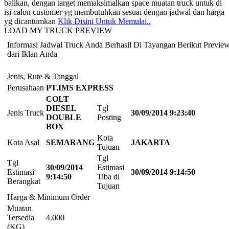
balikan, dengan target memaksimalkan space muatan truck untuk di
isi calon customer yg membutuhkan sesuai dengan jadwal dan harga
yg dicantumkan
Klik Disini Untuk Memulai..
LOAD MY TRUCK PREVIEW
Informasi Jadwal Truck Anda Berhasil Di Tayangan Berikut Previe
dari Iklan Anda
Jenis, Rute & Tanggal
Perusahaan
PT.IMS EXPRESS
COLT
DIESEL
Tgl
Jenis Truck
30/09/2014 9:23:40
DOUBLE
Posting
BOX
Kota
Kota Asal
SEMARANG
JAKARTA
Tujuan
Tgl
Tgl
30/09/2014
Estimasi
Estimasi
30/09/2014 9:14:50
9:14:50
Tiba di
Berangkat
Tujuan
Harga & Minimum Order
Muatan
Tersedia
4.000
(KG)