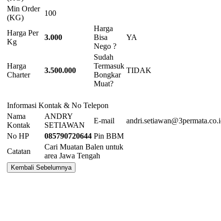
Min Order
100
(KG)
Harga
Harga Per
3.000
Bisa
YA
Kg
Nego ?
Sudah
Harga
Termasuk
3.500.000
TIDAK
Charter
Bongkar
Muat?
Informasi Kontak & No Telepon
Nama
ANDRY
E-mail
andri.setiawan@3permata.co.
Kontak
SETIAWAN
No HP
085790720644
Pin BBM
Cari Muatan Balen untuk
Catatan
area Jawa Tengah