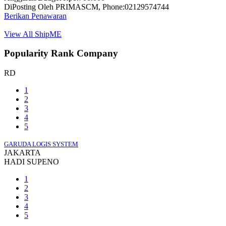
DiPosting Oleh PRIMASCM, Phone:02129574744
Berikan Penawaran
View All ShipME
Popularity Rank Company
RD
1
2
3
4
5
GARUDA LOGIS SYSTEM
JAKARTA
HADI SUPENO
1
2
3
4
5