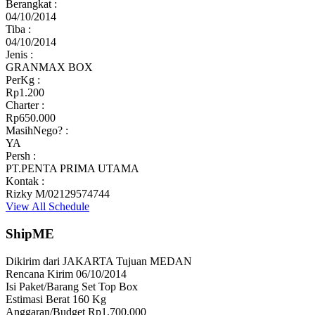
Berangkat :
04/10/2014
Tiba :
04/10/2014
Jenis :
GRANMAX BOX
PerKg :
Rp1.200
Charter :
Rp650.000
MasihNego? :
YA
Persh :
PT.PENTA PRIMA UTAMA
Kontak :
Rizky M/02129574744
View All Schedule
ShipME
Dikirim dari JAKARTA Tujuan MEDAN
Rencana Kirim 06/10/2014
Isi Paket/Barang Set Top Box
Estimasi Berat 160 Kg
Anggaran/Budget Rp1.700.000