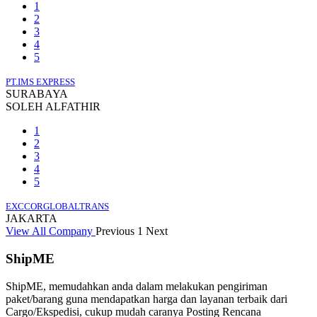
1
2
3
4
5
PT.IMS EXPRESS
SURABAYA
SOLEH ALFATHIR
1
2
3
4
5
EXCCORGLOBALTRANS
JAKARTA
View All Company
Previous
1
Next
ShipME
ShipME, memudahkan anda dalam melakukan pengiriman
paket/barang guna mendapatkan harga dan layanan terbaik dari
Cargo/Ekspedisi, cukup mudah caranya Posting Rencana