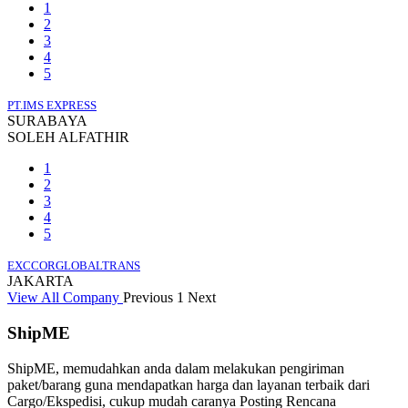
1
2
3
4
5
PT.IMS EXPRESS
SURABAYA
SOLEH ALFATHIR
1
2
3
4
5
EXCCORGLOBALTRANS
JAKARTA
View All Company
Previous
1
Next
ShipME
ShipME, memudahkan anda dalam melakukan pengiriman
paket/barang guna mendapatkan harga dan layanan terbaik dari
Cargo/Ekspedisi, cukup mudah caranya Posting Rencana