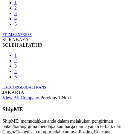
1
2
3
4
5
PT.IMS EXPRESS
SURABAYA
SOLEH ALFATHIR
1
2
3
4
5
EXCCORGLOBALTRANS
JAKARTA
View All Company
Previous
1
Next
ShipME
ShipME, memudahkan anda dalam melakukan pengiriman
paket/barang guna mendapatkan harga dan layanan terbaik dari
Cargo/Ekspedisi, cukup mudah caranya Posting Rencana