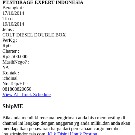
PT.STORAGE EXPERT INDONESIA
Berangkat :
17/10/2014
Tiba :
19/10/2014
Jenis :
COLT DIESEL DOUBLE BOX
PerKg :
Rp0
Charter :
Rp2.500.000
MasihNego? :
YA
Kontak :
ichdinal
No Telp/HP :
081808820050
View All Truck Schedule
ShipME
Bila anda memiliki rencana pengiriman anda bisa memposting di
channel ini lengkap dengan anggaran yg anda miliki,dan anda akan
mendapatkan penawaran harga dari perusahaan cargo member
logisticsindonesia.com.
Klik Disini Untuk Posting