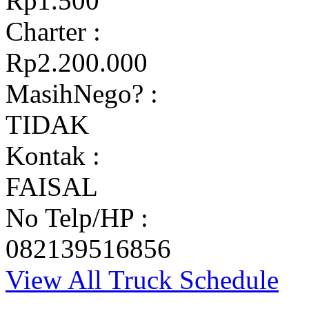
Rp1.500
Charter :
Rp2.200.000
MasihNego? :
TIDAK
Kontak :
FAISAL
No Telp/HP :
082139516856
View All Truck Schedule