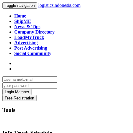
logisticsindonesia.com
Toggle navigation
Home
ShipME
News & Tips
Company Directory
LoadMyTruck
Advertising
Post Advertising
Social Community
Tools
`
Info Truck Schedule