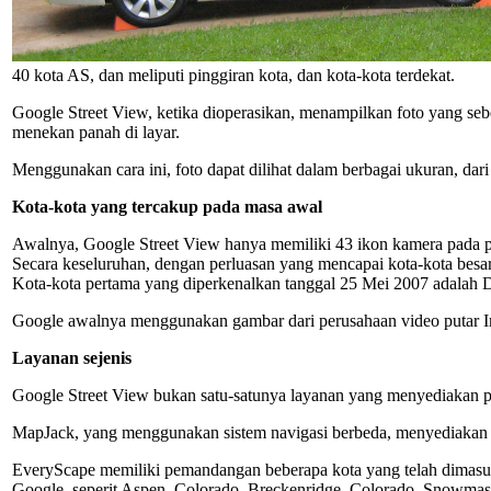
40 kota AS, dan meliputi pinggiran kota, dan kota-kota terdekat.
Google Street View, ketika dioperasikan, menampilkan foto yang se
menekan panah di layar.
Menggunakan cara ini, foto dapat dilihat dalam berbagai ukuran, dari
Kota-kota yang tercakup pada masa awal
Awalnya, Google Street View hanya memiliki 43 ikon kamera pada pet
Secara keseluruhan, dengan perluasan yang mencapai kota-kota besar, 
Kota-kota pertama yang diperkenalkan tanggal 25 Mei 2007 adalah D
Google awalnya menggunakan gambar dari perusahaan video putar I
Layanan sejenis
Google Street View bukan satu-satunya layanan yang menyediakan pe
MapJack, yang menggunakan sistem navigasi berbeda, menyediakan 
EveryScape memiliki pemandangan beberapa kota yang telah dimasu
Google, seperit Aspen, Colorado, Breckenridge, Colorado, Snowmass 