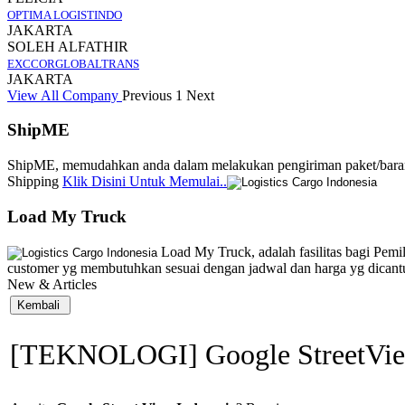
OPTIMA LOGISTINDO
JAKARTA
SOLEH ALFATHIR
EXCCORGLOBALTRANS
JAKARTA
View All Company
Previous
1
Next
ShipME
ShipME, memudahkan anda dalam melakukan pengiriman paket/barang
Shipping
Klik Disini Untuk Memulai..
Load My Truck
Load My Truck, adalah fasilitas bagi Pemi
customer yg membutuhkan sesuai dengan jadwal dan harga yg dica
New & Articles
[TEKNOLOGI] Google StreetVie