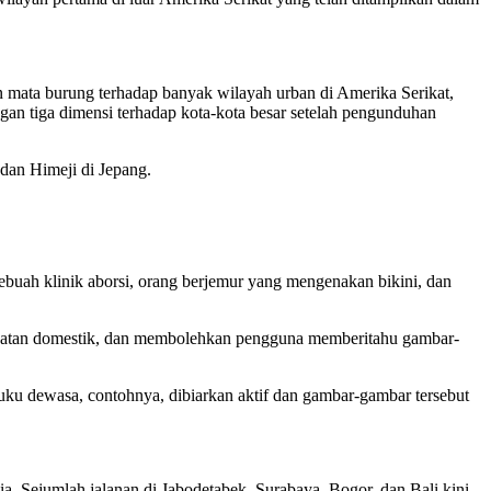
 mata burung terhadap banyak wilayah urban di Amerika Serikat,
n tiga dimensi terhadap kota-kota besar setelah pengunduhan
an Himeji di Jepang.
buah klinik aborsi, orang berjemur yang mengenakan bikini, dan
ahatan domestik, dan membolehkan pengguna memberitahu gambar-
ku dewasa, contohnya, dibiarkan aktif dan gambar-gambar tersebut
a. Sejumlah jalanan di Jabodetabek, Surabaya, Bogor, dan Bali kini