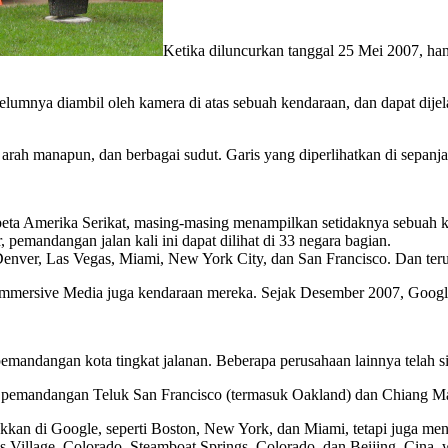
Ketika diluncurkan tanggal 25 Mei 2007, ha
belumnya diambil oleh kamera di atas sebuah kendaraan, dan dapat di
 arah manapun, dan berbagai sudut. Garis yang diperlihatkan di sepanjan
a Amerika Serikat, masing-masing menampilkan setidaknya sebuah kota
pemandangan jalan kali ini dapat dilihat di 33 negara bagian.
enver, Las Vegas, Miami, New York City, dan San Francisco. Dan teru
mmersive Media juga kendaraan mereka. Sejak Desember 2007, Google
mandangan kota tingkat jalanan. Beberapa perusahaan lainnya telah si
pemandangan Teluk San Francisco (termasuk Oakland) dan Chiang Ma
kkan di Google, seperti Boston, New York, dan Miami, tetapi juga 
Village, Colorado, Steamboat Springs, Colorado, dan Beijing, Cina, w