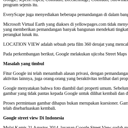
program sejenis itu.
EveryScape juga menyediakan beberapa pemandangan di dalam ban
Microsoft Virtual Earth yang diakses di yellowpages.com tidak men
yang memberikan pemandangan banyak bangunan mendekati tingkat la
perangkat lunak itu.
LOCATION VIEW adalah sebuah peta film 360 derajat yang mencaku
Pada perkembangan berikut, Google melakukan ujicoba Street Maps
Masalah yang timbul
Fitur Google ini telah menambah alasan privasi, dengan pemandanga
aktivitas lainnya, juga orang-orang yang beraktivitas terlihat dari pr
Google menyatakan bahwa foto diambil dari properti umum. Sebelu
gambar yang tidak pantas kepada Google untuk dilihat kembali dan d
Proses permintaan gambar dihapus bukan merupakan kuesioner. Gamb
telah disebarluaskan kembali.
Google street view Di Indonesia
Mulai Kamis 21 Agustus 2014, layanan Google Street View sudah memi