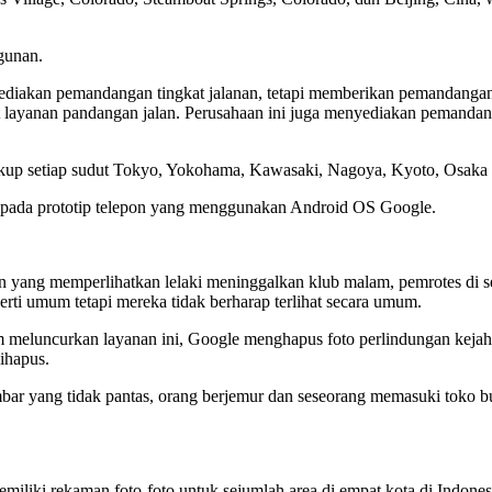
gunan.
yediakan pemandangan tingkat jalanan, tetapi memberikan pemandangan
yanan pandangan jalan. Perusahaan ini juga menyediakan pemandanga
p setiap sudut Tokyo, Yokohama, Kawasaki, Nagoya, Kyoto, Osaka d
 pada prototip telepon yang menggunakan Android OS Google.
n yang memperlihatkan lelaki meninggalkan klub malam, pemrotes di se
operti umum tetapi mereka tidak berharap terlihat secara umum.
m meluncurkan layanan ini, Google menghapus foto perlindungan kej
ihapus.
ar yang tidak pantas, orang berjemur dan seseorang memasuki toko bu
liki rekaman foto-foto untuk sejumlah area di empat kota di Indonesi