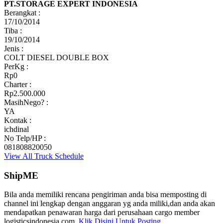
PT.STORAGE EXPERT INDONESIA
Berangkat :
17/10/2014
Tiba :
19/10/2014
Jenis :
COLT DIESEL DOUBLE BOX
PerKg :
Rp0
Charter :
Rp2.500.000
MasihNego? :
YA
Kontak :
ichdinal
No Telp/HP :
081808820050
View All Truck Schedule
ShipME
Bila anda memiliki rencana pengiriman anda bisa memposting di
channel ini lengkap dengan anggaran yg anda miliki,dan anda akan
mendapatkan penawaran harga dari perusahaan cargo member
logisticsindonesia.com.
Klik Disini Untuk Posting