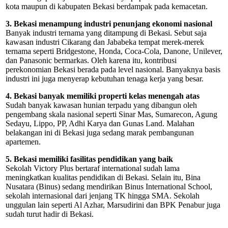
kota maupun di kabupaten Bekasi berdampak pada kemacetan.
3. Bekasi menampung industri penunjang ekonomi nasional
Banyak industri ternama yang ditampung di Bekasi. Sebut saja
kawasan industri Cikarang dan Jababeka tempat merek-merek
ternama seperti Bridgestone, Honda, Coca-Cola, Danone, Unilever,
dan Panasonic bermarkas. Oleh karena itu, kontribusi
perekonomian Bekasi berada pada level nasional. Banyaknya basis
industri ini juga menyerap kebutuhan tenaga kerja yang besar.
4. Bekasi banyak memiliki properti kelas menengah atas
Sudah banyak kawasan hunian terpadu yang dibangun oleh
pengembang skala nasional seperti Sinar Mas, Sumarecon, Agung
Sedayu, Lippo, PP, Adhi Karya dan Gunas Land. Malahan
belakangan ini di Bekasi juga sedang marak pembangunan
apartemen.
5. Bekasi memiliki fasilitas pendidikan yang baik
Sekolah Victory Plus bertaraf international sudah lama
meningkatkan kualitas pendidikan di Bekasi. Selain itu, Bina
Nusatara (Binus) sedang mendirikan Binus International School,
sekolah internasional dari jenjang TK hingga SMA. Sekolah
unggulan lain seperti Al Azhar, Marsudirini dan BPK Penabur juga
sudah turut hadir di Bekasi.