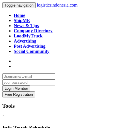
logisticsindonesia.com
Toggle navigation
Home
ShipME
News & Tips
Company Directory
LoadMyTruck
Advertising
Post Advertising
Social Community
Tools
`
Info Truck Schedule