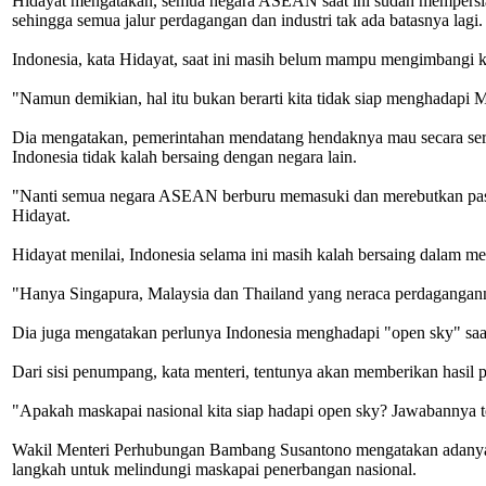
Hidayat mengatakan, semua negara ASEAN saat ini sudah mempersia
sehingga semua jalur perdagangan dan industri tak ada batasnya lagi.
Indonesia, kata Hidayat, saat ini masih belum mampu mengimbangi 
"Namun demikian, hal itu bukan berarti kita tidak siap menghadapi M
Dia mengatakan, pemerintahan mendatang hendaknya mau secara serius
Indonesia tidak kalah bersaing dengan negara lain.
"Nanti semua negara ASEAN berburu memasuki dan merebutkan pasar 
Hidayat.
Hidayat menilai, Indonesia selama ini masih kalah bersaing dalam
"Hanya Singapura, Malaysia dan Thailand yang neraca perdaganganny
Dia juga mengatakan perlunya Indonesia menghadapi "open sky" saat
Dari sisi penumpang, kata menteri, tentunya akan memberikan hasil p
"Apakah maskapai nasional kita siap hadapi open sky? Jawabannya te
Wakil Menteri Perhubungan Bambang Susantono mengatakan adanya
langkah untuk melindungi maskapai penerbangan nasional.