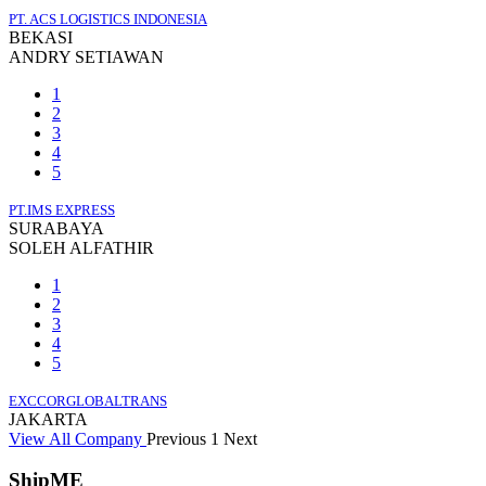
PT. ACS LOGISTICS INDONESIA
BEKASI
ANDRY SETIAWAN
1
2
3
4
5
PT.IMS EXPRESS
SURABAYA
SOLEH ALFATHIR
1
2
3
4
5
EXCCORGLOBALTRANS
JAKARTA
View All Company
Previous
1
Next
ShipME