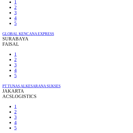
1
2
3
4
5
GLOBAL KENCANA EXPRESS
SURABAYA
FAISAL
1
2
3
4
5
PT.TUNAS ALKESARANA SUKSES
JAKARTA
ACSLOGISTICS
1
2
3
4
5