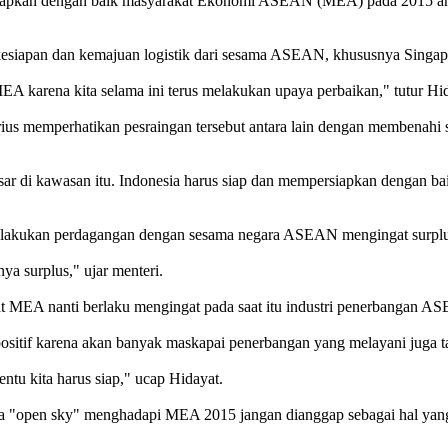
pkan dengan baik masyarakat Ekonomi ASEAN (MEA) pada 2015 antara
kesiapan dan kemajuan logistik dari sesama ASEAN, khususnya Singap
EA karena kita selama ini terus melakukan upaya perbaikan," tutur Hi
 memperhatikan pesraingan tersebut antara lain dengan membenahi sist
di kawasan itu. Indonesia harus siap dan mempersiapkan dengan baik.
 melakukan perdagangan dengan sesama negara ASEAN mengingat surplus
a surplus," ujar menteri.
 MEA nanti berlaku mengingat pada saat itu industri penerbangan ASE
ositif karena akan banyak maskapai penerbangan yang melayani juga ta
ntu kita harus siap," ucap Hidayat.
 "open sky" menghadapi MEA 2015 jangan dianggap sebagai hal yang