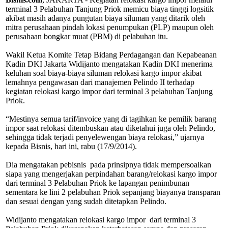
terminal 3 Pelabuhan Tanjung Priok memicu biaya tinggi logsitik
akibat masih adanya pungutan biaya siluman yang ditarik oleh
mitra perusahaan pindah lokasi penumpukan (PLP) maupun oleh
perusahaan bongkar muat (PBM) di pelabuhan itu.
Wakil Ketua Komite Tetap Bidang Perdagangan dan Kepabeanan
Kadin DKI Jakarta Widijanto mengatakan Kadin DKI menerima
keluhan soal biaya-biaya siluman relokasi kargo impor akibat
lemahnya pengawasan dari manajemen Pelindo II terhadap
kegiatan relokasi kargo impor dari terminal 3 pelabuhan Tanjung
Priok.
“Mestinya semua tarif/invoice yang di tagihkan ke pemilik barang
impor saat relokasi ditembuskan atau diketahui juga oleh Pelindo,
sehingga tidak terjadi penyelewengan biaya relokasi,” ujarnya
kepada Bisnis, hari ini, rabu (17/9/2014).
Dia mengatakan pebisnis pada prinsipnya tidak mempersoalkan
siapa yang mengerjakan perpindahan barang/relokasi kargo impor
dari terminal 3 Pelabuhan Priok ke lapangan penimbunan
sementara ke lini 2 pelabuhan Priok sepanjang biayanya transparan
dan sesuai dengan yang sudah ditetapkan Pelindo.
Widijanto mengatakan relokasi kargo impor dari terminal 3