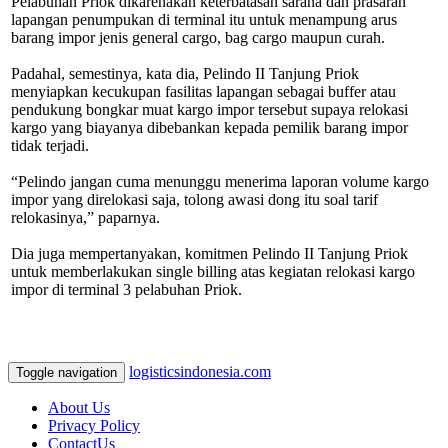
Pelabuhan Priok dikarenakan keterbatasan sarana dan prasaran
lapangan penumpukan di terminal itu untuk menampung arus
barang impor jenis general cargo, bag cargo maupun curah.
Padahal, semestinya, kata dia, Pelindo II Tanjung Priok
menyiapkan kecukupan fasilitas lapangan sebagai buffer atau
pendukung bongkar muat kargo impor tersebut supaya relokasi
kargo yang biayanya dibebankan kepada pemilik barang impor
tidak terjadi.
“Pelindo jangan cuma menunggu menerima laporan volume kargo
impor yang direlokasi saja, tolong awasi dong itu soal tarif
relokasinya,” paparnya.
Dia juga mempertanyakan, komitmen Pelindo II Tanjung Priok
untuk memberlakukan single billing atas kegiatan relokasi kargo
impor di terminal 3 pelabuhan Priok.
logisticsindonesia.com
Toggle navigation
About Us
Privacy Policy
ContactUs