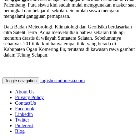
Palembang. Para siswa kini sudah mulai menggunakan masker saat
berangkat dan belajar di sekolah. Sejumlah siswa mengaku
mengalami gangguan pernapasan.
Data Badan Meteorologi, Klimatologi dan Geofisika berdasarkan
citra Satelit Terra–Aqua menyebutkan bahwa sebaran titik api
menurun drastis di wilayah Sumatera Selatan. Sebelumnnya
sebanyak 201 titik, kini hanya empat titik, yang berada di
Kabupaten Ogan Komering Ilir, terutama di kawasan rawa gambut
dalam Telung Selapan.
logisticsindonesia.com
Toggle navigation
About Us
Privacy Policy
ContactUs
Facebook
Linkedin
Twitter
Pintererst
Blog