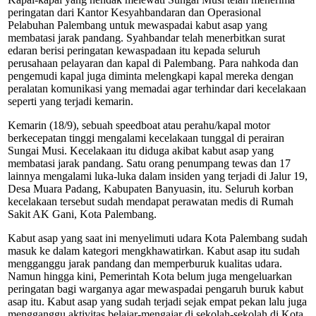
peringatan dari Kantor Kesyahbandaran dan Operasional
Pelabuhan Palembang untuk mewaspadai kabut asap yang
membatasi jarak pandang. Syahbandar telah menerbitkan surat
edaran berisi peringatan kewaspadaan itu kepada seluruh
perusahaan pelayaran dan kapal di Palembang. Para nahkoda dan
pengemudi kapal juga diminta melengkapi kapal mereka dengan
peralatan komunikasi yang memadai agar terhindar dari kecelakaan
seperti yang terjadi kemarin.
Kemarin (18/9), sebuah speedboat atau perahu/kapal motor
berkecepatan tinggi mengalami kecelakaan tunggal di perairan
Sungai Musi. Kecelakaan itu diduga akibat kabut asap yang
membatasi jarak pandang. Satu orang penumpang tewas dan 17
lainnya mengalami luka-luka dalam insiden yang terjadi di Jalur 19,
Desa Muara Padang, Kabupaten Banyuasin, itu. Seluruh korban
kecelakaan tersebut sudah mendapat perawatan medis di Rumah
Sakit AK Gani, Kota Palembang.
Kabut asap yang saat ini menyelimuti udara Kota Palembang sudah
masuk ke dalam kategori mengkhawatirkan. Kabut asap itu sudah
mengganggu jarak pandang dan memperburuk kualitas udara.
Namun hingga kini, Pemerintah Kota belum juga mengeluarkan
peringatan bagi warganya agar mewaspadai pengaruh buruk kabut
asap itu. Kabut asap yang sudah terjadi sejak empat pekan lalu juga
mengganggu aktivitas belajar-mengajar di sekolah-sekolah di Kota